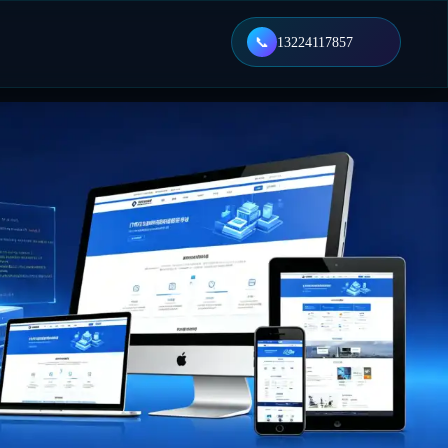
📞
13224117857