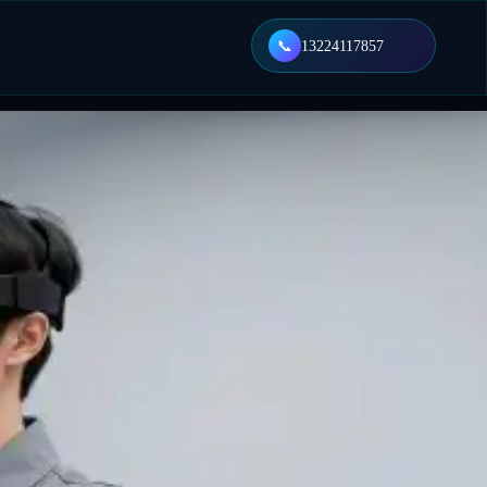
📞
13224117857